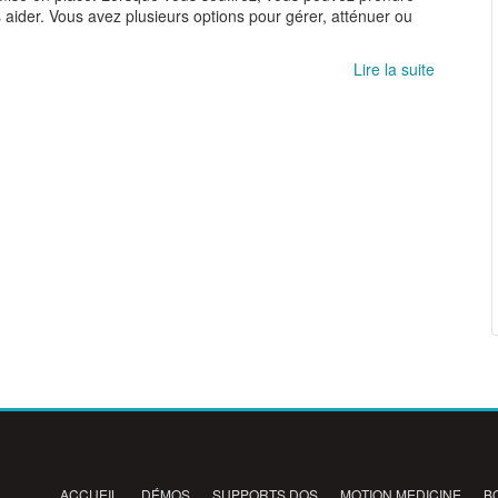
 aider. Vous avez plusieurs options pour gérer, atténuer ou
Lire la suite
de
Gérer
le
Mal
de
Dos
ACCUEIL
DÉMOS
SUPPORTS DOS
MOTION MEDICINE
B