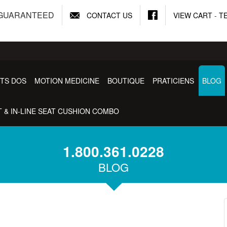
- GUARANTEED
CONTACT US
VIEW CART
-
T
TS DOS
MOTION MEDICINE
BOUTIQUE
PRATICIENS
BLOG
 & IN-LINE SEAT CUSHION COMBO
1.800.361.0228
BLOG