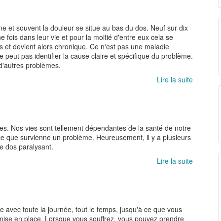
e et souvent la douleur se situe au bas du dos. Neuf sur dix
fois dans leur vie et pour la moitié d'entre eux cela se
s et devient alors chronique. Ce n'est pas une maladie
 peut pas identifier la cause claire et spécifique du problème.
d'autres problèmes.
Lire la suite
de
Les
Bases
du
Mal
de
s. Nos vies sont tellement dépendantes de la santé de notre
Dos
ce que survienne un problème. Heureusement, il y a plusieurs
e dos paralysant.
Lire la suite
de
Santé
et
Améliora
du
Dos
 avec toute la journée, tout le temps, jusqu'à ce que vous
t mise en place. Lorsque vous souffrez, vous pouvez prendre