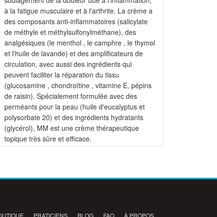
soulagement de la douleur dûe à l'inflammation,
à la fatigue musculaire et à l'arthrite. La crème a
des composants anti-inflammatoires (salicylate
de méthyle et méthylsulfonylméthane), des
analgésiques (le menthol , le camphre , le thymol
et l'huile de lavande) et des amplificateurs de
circulation, avec aussi des ingrédients qui
peuvent faciliter la réparation du tissu
(glucosamine , chondroïtine , vitamine E, pépins
de raisin). Spécialement formulée avec des
perméants pour la peau (huile d'eucalyptus et
polysorbate 20) et des ingrédients hydratants
(glycérol), MM est une crème thérapeutique
topique très sûre et efficace.
OUTIQUE
PRATICIENS
BLOG
FAQ
À PROPOS